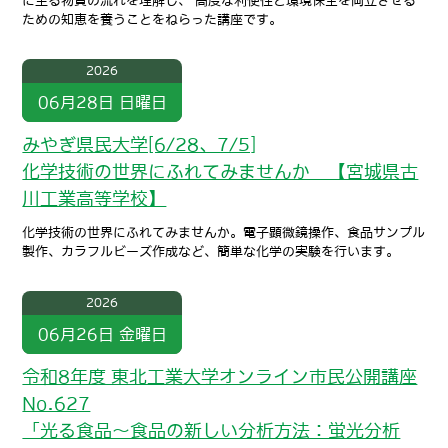
に至る物質の流れを理解し、 高度な利便性と環境保全を両立させる
ための知恵を養うことをねらった講座です。
2026
06月28日
日曜日
みやぎ県民大学[6/28、7/5]
化学技術の世界にふれてみませんか 【宮城県古
川工業高等学校】
化学技術の世界にふれてみませんか。電子顕微鏡操作、食品サンプル
製作、カラフルビーズ作成など、簡単な化学の実験を行います。
2026
06月26日
金曜日
令和8年度 東北工業大学オンライン市民公開講座
No.627
「光る食品～食品の新しい分析方法：蛍光分析