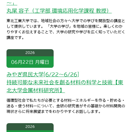
～」
丸尾 容子（工学部 環境応用化学課程 教授）
東北工業大学では、地域社会の方々へ大学での学びを開放型の講座と
して提供しています。 「大学の学び」を地域の皆様に。楽しくわか
りやすくお伝えすることで、大学の研究や学びを広く知っていただく
講座です。
2026
06月22日
月曜日
みやぎ県民大学[6/22～6/26]
持続可能な未来社会を創る材料の科学と技術【東
北大学金属材料研究所】
循環型社会で私たちが必要とする材料―エネルギーを作る・貯める・
送る・使う材料―について、金研の研究者がその基礎から材料開発の
現状さらに将来展望までをわかりやすくお話しします。
2026