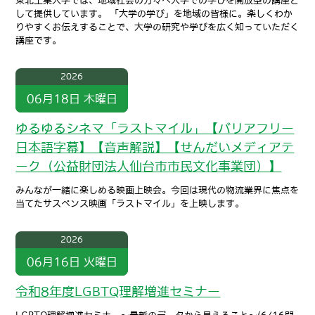
東北工業大学では、地域社会の方々へ大学での学びを開放型の講座と
して提供しています。 「大学の学び」を地域の皆様に。楽しくわか
りやすくお伝えすることで、大学の研究や学びを広く知っていただく
講座です。
2026
06月18日
木曜日
ゆるゆるシネマ「ラストマイル」【バリアフリー
日本語字幕】【音声解説】【せんだいメディアテ
ーク（公益財団法人仙台市市民文化事業団）】
みんなが一緒に楽しめる映画上映会。今回は現代の物流業界に焦点を
当てたサスペンス映画「ラストマイル」を上映します。
2026
06月16日
火曜日
令和8年度LGBTQ理解増進セミナー