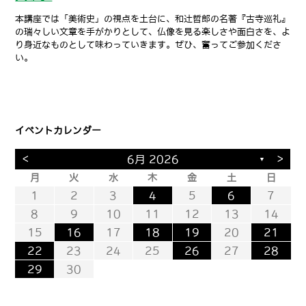
本講座では「美術史」の視点を土台に、和辻哲郎の名著『古寺巡礼』
の瑞々しい文章を手がかりとして、仏像を見る楽しさや面白さを、よ
り身近なものとして味わっていきます。ぜひ、奮ってご参加くださ
い。
イベントカレンダー
<
>
6月 2026
▼
月
火
水
木
金
土
日
1
2
3
4
5
6
7
1
3
2
0
8
9
10
11
12
13
14
5
8
0
6
9
7
6
15
16
17
18
19
20
21
2
5
7
3
6
4
3
22
23
24
25
26
27
28
9
0
1
0
29
30