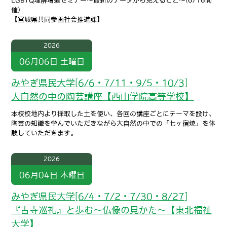
LGBTQ理解増進セミナー～最新のデータから見えること～(6/16開
催)
【宮城県共同参画社会推進課】
2026
06月06日
土曜日
みやぎ県民大学[6/6・7/11・9/5・10/3]
大自然の中の陶芸講座【西山学院高等学校】
本校校地内より採取した土を使い、各回の講座ごとにテーマを設け、
陶芸の知識を学んでいただきながら大自然の中での「七ヶ宿焼」を体
験していただきます。
2026
06月04日
木曜日
みやぎ県民大学[6/4・7/2・7/30・8/27]
『古寺巡礼』と歩む～仏像の見かた～【東北福祉
大学】