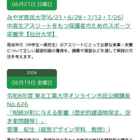
06月21日
日曜日
みやぎ県民大学[6/21・6/28・7/12・7/26]
中高生アスリートをもつ保護者のためのスポーツ
栄養学【仙台大学】
育成年代（中学生～高校生）のアスリートにとって必要な食事・栄養
について正しい基礎知識の獲得を、講義や演習などを通して実践の方
法を考えます。
2026
06月19日
金曜日
令和8年度 東北工業大学オンライン市民公開講座
No.626
「相続が町に与える影響（歴史的建造物保全、空
き家問題等）」
菅澤 紀生（経営デザイン学科 教授）)